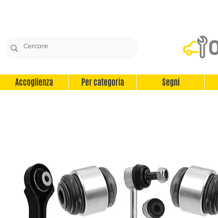
Accoglienza
Per categoria
Segni