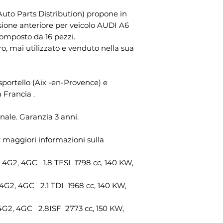
successivo e cons
dopo il giorno in c
1x braccio sospens
uto Parts Distribution) propone in
pagamento del tot
diverso dal vettor
posteriore sinistro
sione anteriore per veicolo AUDI A6
possesso fisico del
Riferimento OEM
posto da 16 pezzi.
esercitare il dirit
8K0407505N
o, mai utilizzato e venduto nella sua
comunicazione no
1x braccio sospens
Emeri, ZI Les Jalas
posteriore destro
mail: info@otomoto
Riferimento OEM
lo sportello (Aix -en-Provence) e
recedere dal pres
8K0407506N
a Francia .
dichiarazione ine
1x braccio sospens
lettera inviata per
anteriore sinistro
Affinché il periodo
nale. Garanzia 3 anni.
Riferimento OEM
sufficiente che tu
8KD407509
relativa all'eserci
1x braccio sospens
r maggiori informazioni sulla
della scadenza del
anteriore destro
rimborso degli arti
Riferimento OEM
2, 4GC 1.8 TFSI 1798 cc, 140 KW,
/p>
8KD407510
1x braccio sospens
2, 4GC 2.1 TDI 1968 cc, 140 KW,
posteriore sinistro
Riferimento OEM:
2, 4GC 2.8ISF 2773 cc, 150 KW,
8K0407151D