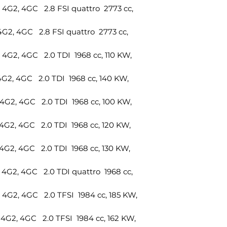
1x braccio sospens
2, 4GC 2.8 FSI quattro 2773 cc,
posteriore destro
Riferimento OEM:
2, 4GC 2.8 FSI quattro 2773 cc,
8K0407152D
1x collegamento ba
2, 4GC 2.0 TDI 1968 cc, 110 KW,
anteriore sinistro
Riferimento OEM:
2, 4GC 2.0 TDI 1968 cc, 140 KW,
8K0411317E
1x collegamento ba
2, 4GC 2.0 TDI 1968 cc, 100 KW,
anteriore destro
Riferimento OEM:
2, 4GC 2.0 TDI 1968 cc, 120 KW,
8K0411317E
1x giunto sferico e
2, 4GC 2.0 TDI 1968 cc, 130 KW,
sinistro
Riferimento OEM:
8K0422817A
2, 4GC 2.0 TDI quattro 1968 cc,
1x giunto sferico e
destro
2, 4GC 2.0 TFSI 1984 cc, 185 KW,
Riferimento OEM
8K0422818A
2, 4GC 2.0 TFSI 1984 cc, 162 KW,