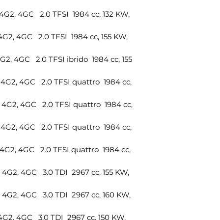
1x giunto sferico i
anteriore sinistro
2, 4GC 2.0 TFSI 1984 cc, 132 KW,
Riferimento OEM
8J0423810
2, 4GC 2.0 TFSI 1984 cc, 155 KW,
1x giunto sferico i
anteriore destro
, 4GC 2.0 TFSI ibrido 1984 cc, 155
Riferimento OEM
8J0423810
2, 4GC 2.0 TFSI quattro 1984 cc,
Numero di riferi
4G0407151BS2, 4
2, 4GC 2.0 TFSI quattro 1984 cc,
4G0407693F, 4G0
4G07694D, 4G040
2, 4GC 2.0 TFSI quattro 1984 cc,
4G0407694D, 4G
4G076L, 4G07694
2, 4GC 2.0 TFSI quattro 1984 cc,
4G076L, 4G07694
K0407505F, 8K04
2, 4GC 3.0 TDI 2967 cc, 155 KW,
8K0407506F, 8K0
8K0407509N, 8KD
8KD40710, 8K071b
G2, 4GC 3.0 TDI 2967 cc, 160 KW,
8K0422818A, 4H0
8J0423810
2, 4GC 3.0 TDI 2967 cc, 150 KW,