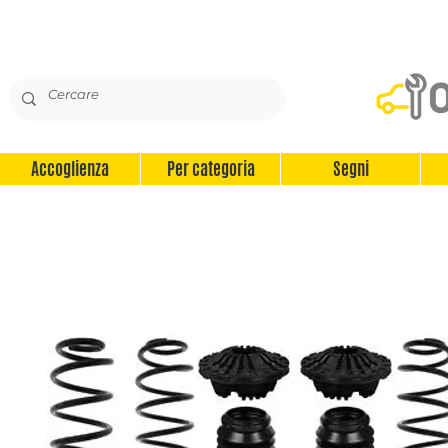
Accoglienza
Per categoria
Segni