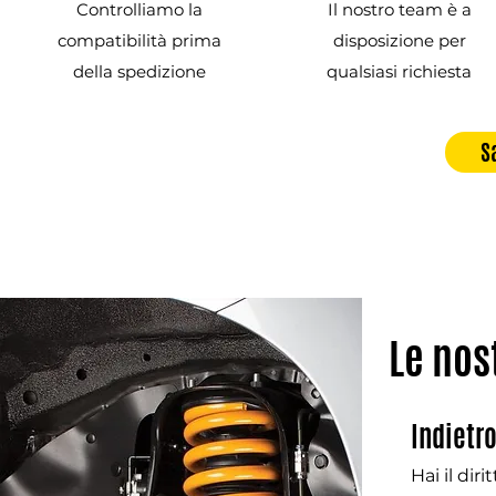
Controlliamo la
Il nostro team è a
compatibilità prima
disposizione per
della spedizione
qualsiasi richiesta
S
Le nos
Indietr
Hai il dir